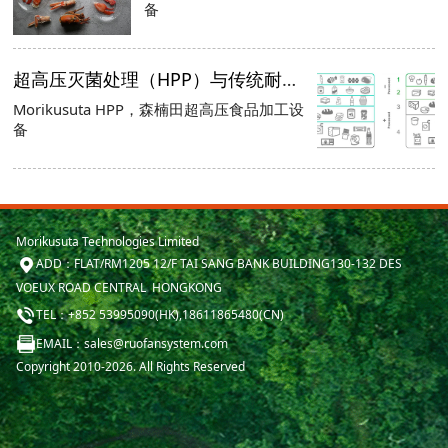
备
超高压灭菌处理（HPP）与传统耐储存方式比较
Morikusuta HPP，森楠田超高压食品加工设
备
Morikusuta Technologies Limited
ADD：FLAT/RM1205 12/F TAI SANG BANK BUILDING130-132 DES
VOEUX ROAD CENTRAL HONGKONG
TEL：+852 53995090(HK),18611865480(CN)
EMAIL：sales@ruofansystem.com
Copyright 2010-2026. All Rights Reserved