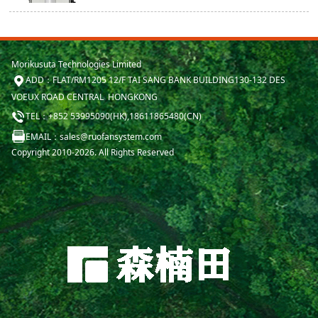
Morikusuta Technologies Limited
ADD：FLAT/RM1205 12/F TAI SANG BANK BUILDING130-132 DES
VOEUX ROAD CENTRAL HONGKONG
TEL：+852 53995090(HK),18611865480(CN)
EMAIL：sales@ruofansystem.com
Copyright 2010-2026. All Rights Reserved