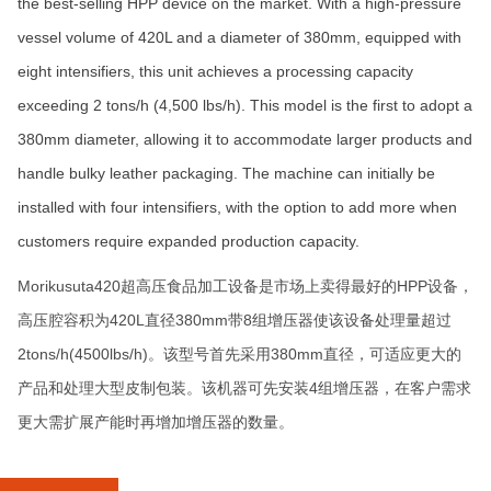
the best-selling HPP device on the market. With a high-pressure
vessel volume of 420L and a diameter of 380mm, equipped with
eight intensifiers, this unit achieves a processing capacity
exceeding 2 tons/h (4,500 lbs/h). This model is the first to adopt a
380mm diameter, allowing it to accommodate larger products and
handle bulky leather packaging. The machine can initially be
installed with four intensifiers, with the option to add more when
customers require expanded production capacity.
Morikusuta420超高压食品加工设备
是市场上卖得最好的HPP设备，
高压腔容积为420L直径380mm带8组增压器使该设备处理量超过
2tons/h(4500lbs/h)。该型号首先采用380mm直径，可适应更大的
产品和处理大型皮制包装。该机器可先安装4组增压器，在客户需求
更大需扩展产能时再增加增压器的数量。