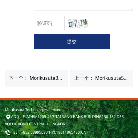
提交
下一个：
Morikusuta300超高压食品加工设备
上一个：
Morikusuta525超高压食品加工设备
Morikusuta Technologies Limited
ADD：FLAT/RM1205 12/F TAI SANG BANK BUILDING130-132 DES
VOEUX ROAD CENTRAL HONGKONG
TEL：+852 53995090(HK),18611865480(CN)